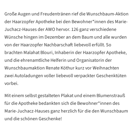
Große Augen und Freudentränen rief die Wunschbaum-Aktion
der Haarzopfer Apotheke bei den Bewohner*innen des Marie-
Juchacz-Hauses der AWO hervor. 126 ganz verschiedene
Wünsche hingen im Dezember an dem Baum und alle wurden
von der Haarzopfer Nachbarschaft liebevoll erfüllt. So
Datenschutzerklärung
Datenschutzerklärung
brachten Malahat Blouri, Inhaberin der Haarzopfer Apotheke,
und die ehrenamtliche Helferin und Organisatorin der
Google
Wunschbaumaktion Renate Köthur kurz vor Weihnachten
Datenschutzerklärung
zwei Autoladungen voller liebevoll verpackter Geschenktüten
vorbei.
Übersetzen
/
Mit einem selbst gestalteten Plakat und einem Blumenstrauß
Translate
ZURÜCK
für die Apotheke bedankten sich die Bewohner*innen des
ZURÜCK
Marie-Juchacz-Hauses ganz herzlich für die den Wunschbaum
und die schönen Geschenke!