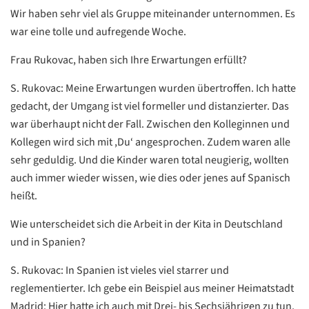
Wir haben sehr viel als Gruppe miteinander unternommen. Es
war eine tolle und aufregende Woche.
Frau Rukovac, haben sich Ihre Erwartungen erfüllt?
S. Rukovac: Meine Erwartungen wurden übertroffen. Ich hatte
gedacht, der Umgang ist viel formeller und distanzierter. Das
war überhaupt nicht der Fall. Zwischen den Kolleginnen und
Datenschutzerklärung
Datenschutzerklärung
Kollegen wird sich mit ,Du‘ angesprochen. Zudem waren alle
sehr geduldig. Und die Kinder waren total neugierig, wollten
auch immer wieder wissen, wie dies oder jenes auf Spanisch
Google
heißt.
Datenschutzerklärung
Wie unterscheidet sich die Arbeit in der Kita in Deutschland
Übersetzen
und in Spanien?
/
Translate
S. Rukovac: In Spanien ist vieles viel starrer und
ZURÜCK
ZURÜCK
reglementierter. Ich gebe ein Beispiel aus meiner Heimatstadt
Madrid: Hier hatte ich auch mit Drei- bis Sechsjährigen zu tun.