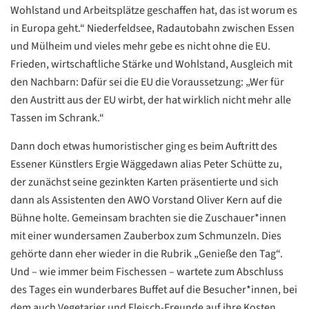
Wohlstand und Arbeitsplätze geschaffen hat, das ist worum es
in Europa geht.“ Niederfeldsee, Radautobahn zwischen Essen
und Mülheim und vieles mehr gebe es nicht ohne die EU.
Frieden, wirtschaftliche Stärke und Wohlstand, Ausgleich mit
den Nachbarn: Dafür sei die EU die Voraussetzung: „Wer für
den Austritt aus der EU wirbt, der hat wirklich nicht mehr alle
Tassen im Schrank.“
Dann doch etwas humoristischer ging es beim Auftritt des
Essener Künstlers Ergie Wäggedawn alias Peter Schütte zu,
der zunächst seine gezinkten Karten präsentierte und sich
dann als Assistenten den AWO Vorstand Oliver Kern auf die
Bühne holte. Gemeinsam brachten sie die Zuschauer*innen
mit einer wundersamen Zauberbox zum Schmunzeln. Dies
gehörte dann eher wieder in die Rubrik „Genieße den Tag“.
Und – wie immer beim Fischessen – wartete zum Abschluss
des Tages ein wunderbares Buffet auf die Besucher*innen, bei
dem auch Vegetarier und Fleisch-Freunde auf ihre Kosten