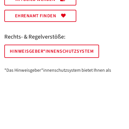
EHRENAMT FINDEN
Rechts- & Regelverstöße:
HINWEISGEBER*INNENSCHUTZSYSTEM
*Das Hinweisgeber*innenschutzsystem bietet Ihnen als
hinweisgebende Person die Möglichkeit, anonym und sicher
Hinweise anzuzeigen.
AWO Essen | Holsterhauser Platz 2 | 45147 Essen