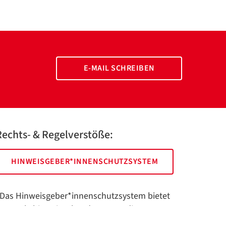
E-MAIL SCHREIBEN
Rechts- & Regelverstöße:
HINWEISGEBER*INNENSCHUTZSYSTEM
Das Hinweisgeber*innenschutzsystem bietet
hnen als hinweisgebende Person die
öglichkeit, anonym und sicher Hinweise