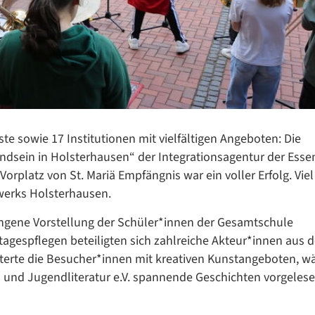
te sowie 17 Institutionen mit vielfältigen Angeboten: Die
„Kindsein in Holsterhausen“ der Integrationsagentur der Ess
rplatz von St. Mariä Empfängnis war ein voller Erfolg. Viel
werks Holsterhausen.
lungene Vorstellung der Schüler*innen der Gesamtschule
tagespflegen beteiligten sich zahlreiche Akteur*innen aus 
Datenschutzerklärung
Datenschutzerklärung
terte die Besucher*innen mit kreativen Kunstangeboten, w
- und Jugendliteratur e.V. spannende Geschichten vorgeles
Google Datenschutzerklärung