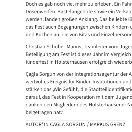
Doch es gab noch viel mehr zu erleben. Ein Fahr
Dosenwerfen, Bastelangebote sowie ein Verkauf
werden, fanden großen Anklang. Das beliebte K
das Fest auch Begegnungen zwischen Kindern u
und Kuchen an, die von Kitas und Einzelperso
Christian Schobel-Manns, Teamleiter vom Jugen
Beteiligung am Fest ist dieses Jahr im Vergleich 
Kinderfest in Holsterhausen erfolgreich wieder
Çaǧla Sorgun von der Integrationsagentur der A
wertvolles Ereignis für Kinder, Institutionen 
stärken das ‚Wir-Gefühl‘, die Stadtteilidentifik
darauf, das Fest in Kooperation mit dem Jugen
danken den Mitgliedern des Holsterhausener Net
beigetragen hat.“
AUTOR*IN CAGLA SORGUN / MARKUS GRENZ