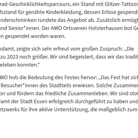
rad-Geschicklichkeitsparcours, ein Stand mit Glitzer-Tattoo
Übersetzen
sstand für genähte Kinderkleidung, dessen Erlöse gespend
/
inderschminken rundete das Angebot ab. Zusätzlich ermögl
Translate
nd Senior*innen. Der AWO Ortsverein Holsterhausen bot G
ZURÜCK
ZURÜCK
nen gespendet worden waren.
damt, zeigte sich sehr erfreut vom großen Zuspruch: „Die
zu 2023 noch größer. Wir sind begeistert, dass wir das tradi
beleben konnten.“
WO hob die Bedeutung des Festes hervor: „Das Fest hat sic
und Besucher*innen des Stadtteils erwiesen. Solche Zusamm
ation und fördern das friedliche Zusammenleben. Wir sind sto
damt der Stadt Essen erfolgreich durchgeführt zu haben un
zwerks für ihre aktive Unterstützung, die maßgeblich zum 