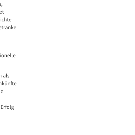
s,
et
ichte
etränke
tionelle
h als
enkünfte
lz
d
Erfolg