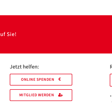
uf Sie!
Jetzt helfen:
ONLINE SPENDEN
MITGLIED WERDEN
*
I
M
EHRENAMT FINDEN