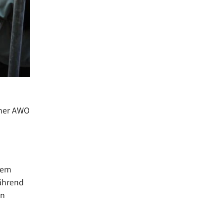
ener AWO
dem
ährend
en