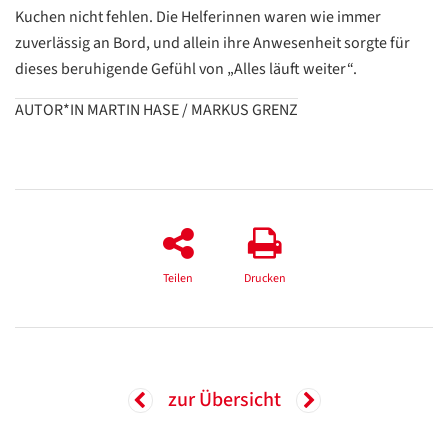
Kuchen nicht fehlen. Die Helferinnen waren wie immer
zuverlässig an Bord, und allein ihre Anwesenheit sorgte für
dieses beruhigende Gefühl von „Alles läuft weiter“.
AUTOR*IN MARTIN HASE / MARKUS GRENZ
Datenschutzerklärung
Datenschutzerklärung
Teilen
Drucken
Google
Datenschutzerklärung
Übersetzen
/
zur Übersicht
Translate
ZURÜCK
ZURÜCK