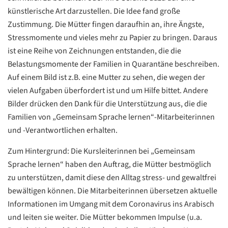
künstlerische Art darzustellen. Die Idee fand große
Zustimmung. Die Mütter fingen daraufhin an, ihre Ängste,
Stressmomente und vieles mehr zu Papier zu bringen. Daraus
ist eine Reihe von Zeichnungen entstanden, die die
Belastungsmomente der Familien in Quarantäne beschreiben.
Auf einem Bild ist z.B. eine Mutter zu sehen, die wegen der
vielen Aufgaben überfordert ist und um Hilfe bittet. Andere
Bilder drücken den Dank für die Unterstützung aus, die die
Familien von „Gemeinsam Sprache lernen“-Mitarbeiterinnen
und -Verantwortlichen erhalten.
Datenschutzerklärung
Datenschutzerklärung
Zum Hintergrund: Die Kursleiterinnen bei „Gemeinsam
Sprache lernen“ haben den Auftrag, die Mütter bestmöglich
Google
zu unterstützen, damit diese den Alltag stress- und gewaltfrei
Datenschutzerklärung
bewältigen können. Die Mitarbeiterinnen übersetzen aktuelle
Übersetzen
Informationen im Umgang mit dem Coronavirus ins Arabisch
/
und leiten sie weiter. Die Mütter bekommen Impulse (u.a.