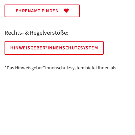
EHRENAMT FINDEN
Rechts- & Regelverstöße:
HINWEISGEBER*INNENSCHUTZSYSTEM
*Das Hinweisgeber*innenschutzsystem bietet Ihnen als
hinweisgebende Person die Möglichkeit, anonym und sicher
Hinweise anzuzeigen.
AWO Essen | Holsterhauser Platz 2 | 45147 Essen
Impressum
Datenschutz