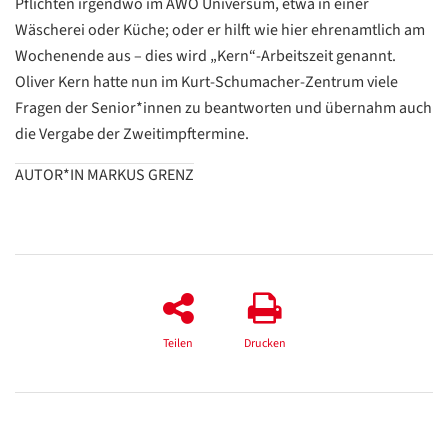
Pflichten irgendwo im AWO Universum, etwa in einer
Wäscherei oder Küche; oder er hilft wie hier ehrenamtlich am
Datenschutzerklärung
Datenschutzerklärung
Wochenende aus – dies wird „Kern“-Arbeitszeit genannt.
Oliver Kern hatte nun im Kurt-Schumacher-Zentrum viele
Google
Fragen der Senior*innen zu beantworten und übernahm auch
Datenschutzerklärung
die Vergabe der Zweitimpftermine.
Übersetzen
AUTOR*IN MARKUS GRENZ
/
Translate
ZURÜCK
ZURÜCK
Teilen
Drucken