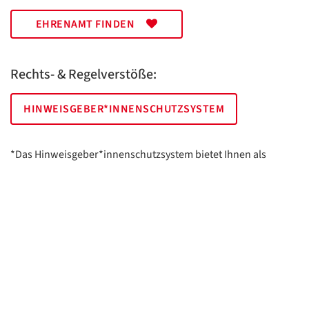
EHRENAMT FINDEN
Rechts- & Regelverstöße:
HINWEISGEBER*INNENSCHUTZSYSTEM
*Das Hinweisgeber*innenschutzsystem bietet Ihnen als
hinweisgebende Person die Möglichkeit, anonym und sicher
Hinweise anzuzeigen.
AWO Essen | Holsterhauser Platz 2 | 45147 Essen
Impressum
Datenschutz