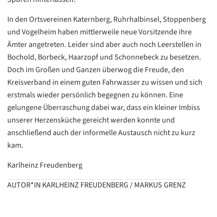
In den Ortsvereinen Katernberg, Ruhrhalbinsel, Stoppenberg
und Vogelheim haben mittlerweile neue Vorsitzende ihre
Ämter angetreten. Leider sind aber auch noch Leerstellen in
Bochold, Borbeck, Haarzopf und Schonnebeck zu besetzen.
Datenschutzerklärung
Datenschutzerklärung
Doch im Großen und Ganzen überwog die Freude, den
Kreisverband in einem guten Fahrwasser zu wissen und sich
erstmals wieder persönlich begegnen zu können. Eine
Google
gelungene Überraschung dabei war, dass ein kleiner Imbiss
Datenschutzerklärung
unserer Herzensküche gereicht werden konnte und
anschließend auch der informelle Austausch nicht zu kurz
Übersetzen
kam.
/
Translate
ZURÜCK
Karlheinz Freudenberg
ZURÜCK
AUTOR*IN KARLHEINZ FREUDENBERG / MARKUS GRENZ