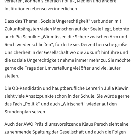
verlieren, können sicherlich Politik, Medien und andere
Institutionen ebenso verinnerlichen.
Dass das Thema „Soziale Ungerechtigkeit“ verbunden mit
Zukunftsängsten vielen Menschen auf der Seele liegt, betonte
auch Pia Schulke: „Wir müssen die Schere zwischen Arm und
Reich wieder schließen“, forderte sie. Derzeit herrsche große
Datenschutzerklärung
Datenschutzerklärung
Unsicherheit in der Gesellschaft wo die Zukunft hinführe und
die soziale Ungerechtigkeit nehme immer mehr zu. Sie möchte
Google
gerne die Frage der Umverteilung viel öfter und viel lauter
Datenschutzerklärung
stellen.
Übersetzen
Die OB-Kandidatin und hauptberufliche Lehrerin Julia Klewin
/
sieht viele Ansatzpunkte schon in der Schule. Sie würde gerne
Translate
das Fach „Politik“ und auch „Wirtschaft“ wieder auf den
ZURÜCK
ZURÜCK
Stundenplan setzen.
Auch der AWO Präsidiumsvorsitzende Klaus Persch sieht eine
zunehmende Spaltung der Gesellschaft und auch die Folgen