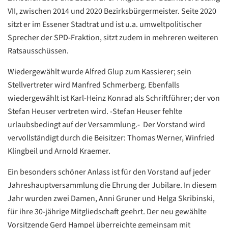
VII, zwischen 2014 und 2020 Bezirksbürgermeister. Seite 2020
sitzt er im Essener Stadtrat und ist u.a. umweltpolitischer
Google
Sprecher der SPD-Fraktion, sitzt zudem in mehreren weiteren
Datenschutzerklärung
Ratsausschüssen.
Übersetzen
Wiedergewählt wurde Alfred Glup zum Kassierer; sein
/
Stellvertreter wird Manfred Schmerberg. Ebenfalls
Translate
ZURÜCK
ZURÜCK
wiedergewählt ist Karl-Heinz Konrad als Schriftführer; der von
Stefan Heuser vertreten wird. -Stefan Heuser fehlte
urlaubsbedingt auf der Versammlung.- Der Vorstand wird
vervollständigt durch die Beisitzer: Thomas Werner, Winfried
Klingbeil und Arnold Kraemer.
Ein besonders schöner Anlass ist für den Vorstand auf jeder
Jahreshauptversammlung die Ehrung der Jubilare. In diesem
Jahr wurden zwei Damen, Anni Gruner und Helga Skribinski,
für ihre 30-jährige Mitgliedschaft geehrt. Der neu gewählte
Vorsitzende Gerd Hampel überreichte gemeinsam mit