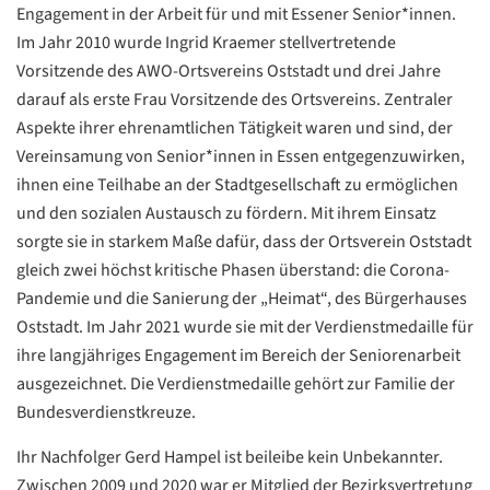
Engagement in der Arbeit für und mit Essener Senior*innen.
Im Jahr 2010 wurde Ingrid Kraemer stellvertretende
Vorsitzende des AWO-Ortsvereins Oststadt und drei Jahre
darauf als erste Frau Vorsitzende des Ortsvereins. Zentraler
Aspekte ihrer ehrenamtlichen Tätigkeit waren und sind, der
Vereinsamung von Senior*innen in Essen entgegenzuwirken,
ihnen eine Teilhabe an der Stadtgesellschaft zu ermöglichen
und den sozialen Austausch zu fördern. Mit ihrem Einsatz
sorgte sie in starkem Maße dafür, dass der Ortsverein Oststadt
gleich zwei höchst kritische Phasen überstand: die Corona-
Pandemie und die Sanierung der „Heimat“, des Bürgerhauses
Oststadt. Im Jahr 2021 wurde sie mit der Verdienstmedaille für
ihre langjähriges Engagement im Bereich der Seniorenarbeit
ausgezeichnet. Die Verdienstmedaille gehört zur Familie der
Bundesverdienstkreuze.
Ihr Nachfolger Gerd Hampel ist beileibe kein Unbekannter.
Datenschutzerklärung
Datenschutzerklärung
Zwischen 2009 und 2020 war er Mitglied der Bezirksvertretung