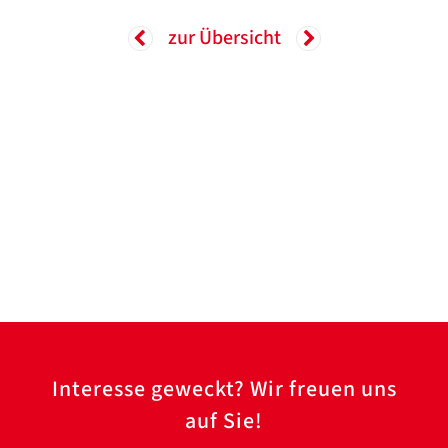
Translate
ZURÜCK
ZURÜCK
zur Übersicht
Interesse geweckt? Wir freuen uns
auf Sie!