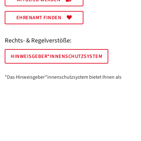
EHRENAMT FINDEN
Rechts- & Regelverstöße:
HINWEISGEBER*INNENSCHUTZSYSTEM
*Das Hinweisgeber*innenschutzsystem bietet Ihnen als
hinweisgebende Person die Möglichkeit, anonym und sicher
Hinweise anzuzeigen.
AWO Essen | Holsterhauser Platz 2 | 45147 Essen