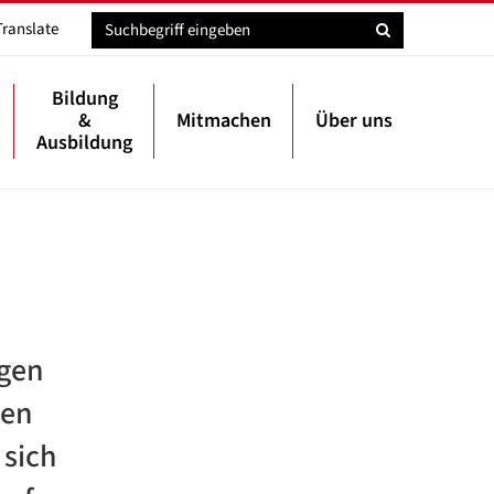
Translate
Bildung
&
Mitmachen
Über uns
Ausbildung
egen
den
 sich