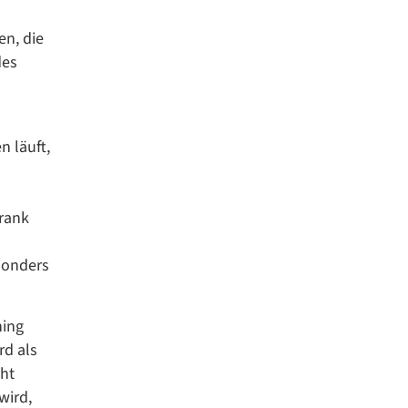
en, die
des
n läuft,
Frank
esonders
ning
rd als
eht
wird,