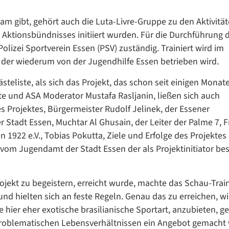
am gibt, gehört auch die Luta-Livre-Gruppe zu den Aktivität
s Aktionsbündnisses initiiert wurden. Für die Durchführung 
Polizei Sportverein Essen (PSV) zuständig. Trainiert wird im
Datenschutzerklärung
Datenschutzerklärung
der wiederum von der Jugendhilfe Essen betrieben wird.
steliste, als sich das Projekt, das schon seit einigen Monate
te und ASA Moderator Mustafa Rasljanin, ließen sich auch
Google Datenschutzerklärung
es Projektes, Bürgermeister Rudolf Jelinek, der Essener
 Stadt Essen, Muchtar Al Ghusain, der Leiter der Palme 7, 
Übersetzen
 1922 e.V., Tobias Pokutta, Ziele und Erfolge des Projektes
/
, vom Jugendamt der Stadt Essen der als Projektinitiator b
Translate
ZURÜCK
ZURÜCK
rojekt zu begeistern, erreicht wurde, machte das Schau-Trai
und hielten sich an feste Regeln. Genau das zu erreichen, wi
se hier eher exotische brasilianische Sportart, anzubieten, g
oblematischen Lebensverhältnissen ein Angebot gemacht 