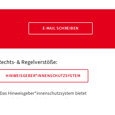
E-MAIL SCHREIBEN
Rechts- & Regelverstöße:
HINWEISGEBER*INNENSCHUTZSYSTEM
Das Hinweisgeber*innenschutzsystem bietet
hnen als hinweisgebende Person die
öglichkeit, anonym und sicher Hinweise
nzuzeigen.