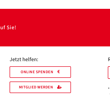
uf Sie!
Jetzt helfen:
ONLINE SPENDEN
MITGLIED WERDEN
*
I
M
EHRENAMT FINDEN
a