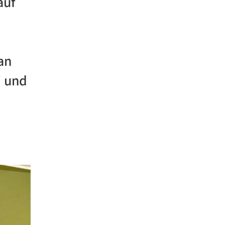
auf
an
i und