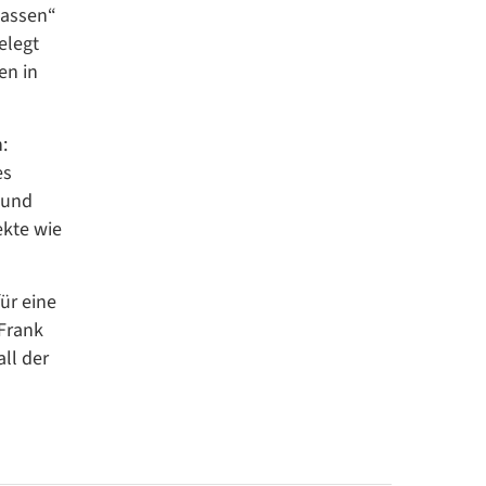
lassen“
elegt
en in
:
es
 und
ekte wie
für eine
 Frank
ll der