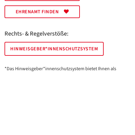
EHRENAMT FINDEN
Rechts- & Regelverstöße:
HINWEISGEBER*INNENSCHUTZSYSTEM
*Das Hinweisgeber*innenschutzsystem bietet Ihnen als
hinweisgebende Person die Möglichkeit, anonym und sicher
Hinweise anzuzeigen.
AWO Essen | Holsterhauser Platz 2 | 45147 Essen
Impressum
Datenschutz