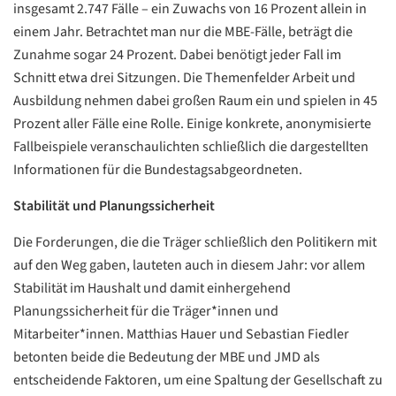
insgesamt 2.747 Fälle – ein Zuwachs von 16 Prozent allein in
einem Jahr. Betrachtet man nur die MBE-Fälle, beträgt die
Datenschutzerklärung
Datenschutzerklärung
Zunahme sogar 24 Prozent. Dabei benötigt jeder Fall im
Schnitt etwa drei Sitzungen. Die Themenfelder Arbeit und
Google
Ausbildung nehmen dabei großen Raum ein und spielen in 45
Datenschutzerklärung
Prozent aller Fälle eine Rolle. Einige konkrete, anonymisierte
Fallbeispiele veranschaulichten schließlich die dargestellten
Übersetzen
Informationen für die Bundestagsabgeordneten.
/
Translate
Stabilität und Planungssicherheit
ZURÜCK
ZURÜCK
Die Forderungen, die die Träger schließlich den Politikern mit
auf den Weg gaben, lauteten auch in diesem Jahr: vor allem
Stabilität im Haushalt und damit einhergehend
Planungssicherheit für die Träger*innen und
Mitarbeiter*innen. Matthias Hauer und Sebastian Fiedler
betonten beide die Bedeutung der MBE und JMD als
entscheidende Faktoren, um eine Spaltung der Gesellschaft zu