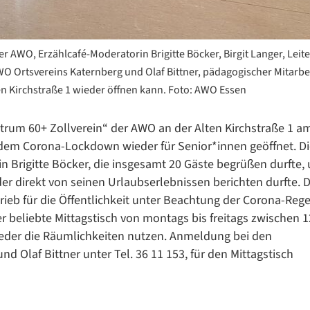
er AWO, Erzählcafé-Moderatorin Brigitte Böcker, Birgit Langer, Leite
WO Ortsvereins Katernberg und Olaf Bittner, pädagogischer Mitarbe
Datenschutzerklärung
Datenschutzerklärung
en Kirchstraße 1 wieder öffnen kann. Foto: AWO Essen
ntrum 60+ Zollverein“ der AWO an der Alten Kirchstraße 1 a
dem Corona-Lockdown wieder für Senior*innen geöffnet. Di
Google Datenschutzerklärung
n Brigitte Böcker, die insgesamt 20 Gäste begrüßen durfte, 
Übersetzen
r direkt von seinen Urlaubserlebnissen berichten durfte. 
/
eb für die Öffentlichkeit unter Beachtung der Corona-Reg
Translate
r beliebte Mittagstisch von montags bis freitags zwischen 
ZURÜCK
ZURÜCK
eder die Räumlichkeiten nutzen. Anmeldung bei den
d Olaf Bittner unter Tel. 36 11 153, für den Mittagstisch