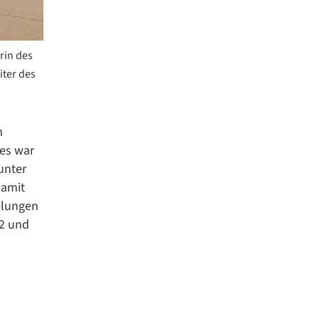
rin des
iter des
m
es war
unter
Damit
elungen
12 und