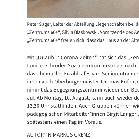
Peter Sager, Leiter der Abteilung Liegenschaften bei d
„Zentrums 60+“, Silvia Blaskowski, Vorsitzende des A
„Zentrums 60+“ freuen sich, dass das Haus an der Alt
Mit „Urlaub in Corona-Zeiten“ hat sich das „Ze
Louise-Schröder-Sozialzentrum erstmals nach 
das Thema des Erzählcafés von Seniorentraineri
ihnen auch Oberbürgermeister Thomas Kufen, de
nimmt das Begegnungszentrum wieder den Betri
auf. Ab Montag, 10. August, kann auch wieder de
13.30 Uhr stattfinden. Auch Gruppen können wi
pädagogischen Mitarbeiter*innen Birgit Langer un
spätestens einen Tag im Voraus.
AUTOR*IN MARKUS GRENZ