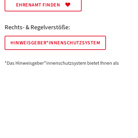
EHRENAMT FINDEN
Rechts- & Regelverstöße:
HINWEISGEBER*INNENSCHUTZSYSTEM
*Das Hinweisgeber*innenschutzsystem bietet Ihnen als
hinweisgebende Person die Möglichkeit, anonym und sicher
Hinweise anzuzeigen.
AWO Essen | Holsterhauser Platz 2 | 45147 Essen
Impressum
Datenschutz