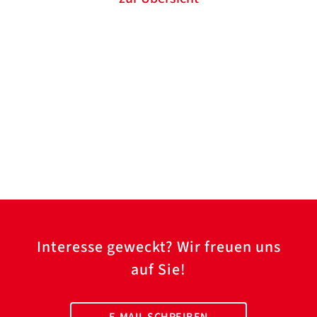
ZURÜCK
ZURÜCK
Interesse geweckt? Wir freuen uns
auf Sie!