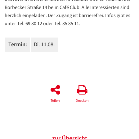
Borbecker Straße 14 beim Café Club. Alle Interessierten sind
herzlich eingeladen. Der Zugang ist barrierefrei. Infos gibt es
unter Tel. 69 80 12 oder Tel. 35 85 11.
Termin:
Di. 11.08.
Datenschutzerklärung
Datenschutzerklärung
Google
Teilen
Drucken
Datenschutzerklärung
Übersetzen
/
Translate
zur Übersicht