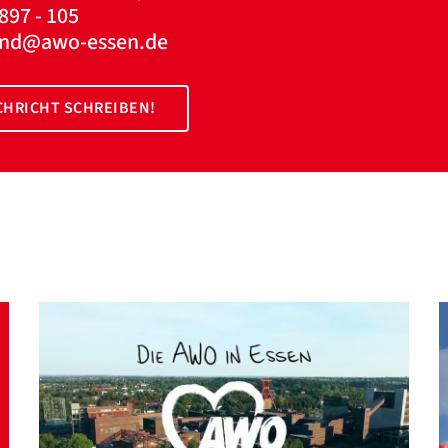
897 - 105
and@awo-essen.de
HRICHT SCHREIBEN!