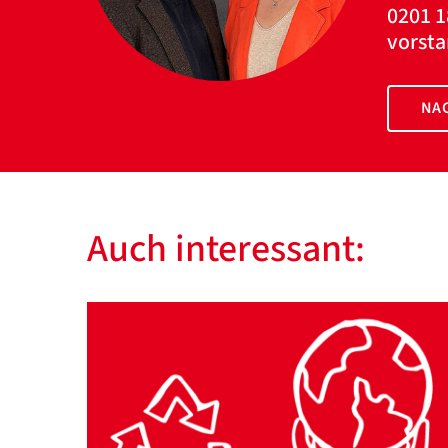
0201 1
vorst
NAC
Auch interessant: