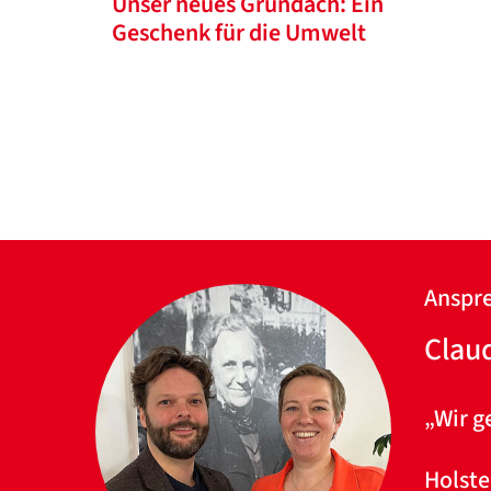
Unser neues Gründach: Ein
Geschenk für die Umwelt
Anspre
Clau
„Wir g
Holste