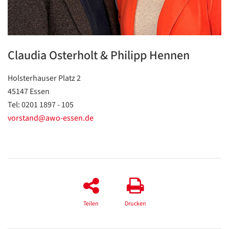
Datenschutzerklärung
Datenschutzerklärung
Claudia Osterholt & Philipp Hennen
Google
Holsterhauser Platz 2
Datenschutzerklärung
45147 Essen
Übersetzen
Tel: 0201 1897 - 105
/
vorstand@awo-essen.de
Translate
ZURÜCK
ZURÜCK
Teilen
Drucken