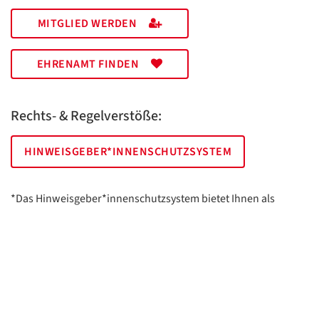
MITGLIED WERDEN
EHRENAMT FINDEN
Rechts- & Regelverstöße:
HINWEISGEBER*INNENSCHUTZSYSTEM
*Das Hinweisgeber*innenschutzsystem bietet Ihnen als
hinweisgebende Person die Möglichkeit, anonym und sicher
Hinweise anzuzeigen.
AWO Essen | Holsterhauser Platz 2 | 45147 Essen