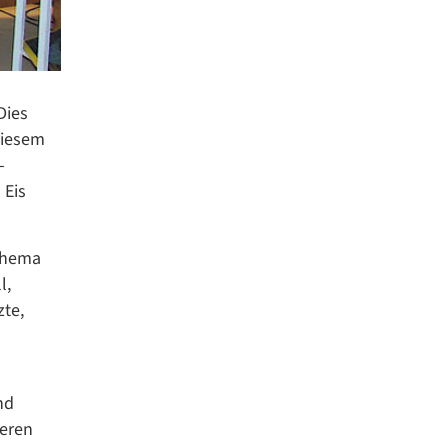
Dies
diesem
-
 Eis
 Thema
l,
zte,
nd
deren