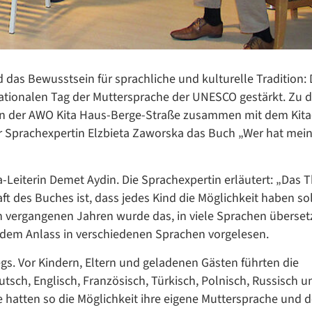
 das Bewusstsein für sprachliche und kulturelle Tradition: 
rnationalen Tag der Muttersprache der UNESCO gestärkt. Zu 
nen der AWO Kita Haus-Berge-Straße zusammen mit dem Kita
r Sprachexpertin Elzbieta Zaworska das Buch „Wer hat mein
a-Leiterin Demet Aydin. Die Sprachexpertin erläutert: „Das
aft des Buches ist, dass jedes Kind die Möglichkeit haben sol
n vergangenen Jahren wurde das, in viele Sprachen überset
u dem Anlass in verschiedenen Sprachen vorgelesen.
Datenschutzerklärung
Datenschutzerklärung
gs. Vor Kindern, Eltern und geladenen Gästen führten die
utsch, Englisch, Französisch, Türkisch, Polnisch, Russisch u
e hatten so die Möglichkeit ihre eigene Muttersprache und 