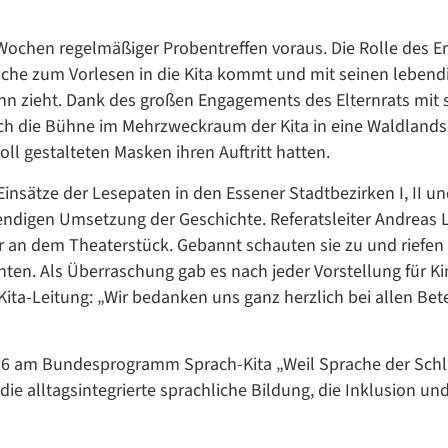
Google Datenschutzerklärung
Übersetzen
Wochen regelmäßiger Probentreffen voraus. Die Rolle des E
/
che zum Vorlesen in die Kita kommt und mit seinen lebend
Translate
nn zieht. Dank des großen Engagements des Elternrats mit 
ZURÜCK
ZURÜCK
ch die Bühne im Mehrzweckraum der Kita in eine Waldlandsc
ll gestalteten Masken ihren Auftritt hatten.
Einsätze der Lesepaten in den Essener Stadtbezirken I, II un
bendigen Umsetzung der Geschichte. Referatsleiter Andreas 
er an dem Theaterstück. Gebannt schauten sie zu und riefen
ten. Als Überraschung gab es nach jeder Vorstellung für Ki
 Kita-Leitung: „Wir bedanken uns ganz herzlich bei allen Bete
16 am Bundesprogramm Sprach-Kita „Weil Sprache der Schl
 die alltagsintegrierte sprachliche Bildung, die Inklusion und