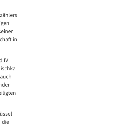
rzählers
igen
seiner
haft in
d IV
Lischka
 auch
nder
iligten
üssel
 die