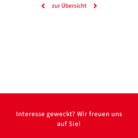
Translate
ZURÜCK
ZURÜCK
zur Übersicht
Interesse geweckt? Wir freuen uns
auf Sie!