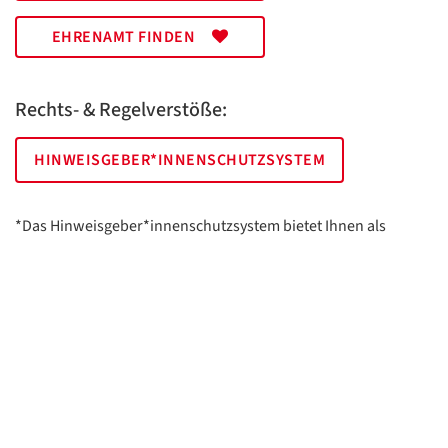
EHRENAMT FINDEN
Rechts- & Regelverstöße:
HINWEISGEBER*INNENSCHUTZSYSTEM
*Das Hinweisgeber*innenschutzsystem bietet Ihnen als
hinweisgebende Person die Möglichkeit, anonym und sicher
Hinweise anzuzeigen.
AWO Essen | Holsterhauser Platz 2 | 45147 Essen
Impressum
Datenschutz