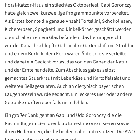
Horst-Katzor-Haus ein stilechtes Oktoberfest. Gabi Goronczy
hatte gleich zwei kurzweilige Programmpunkte vorbereitet.
Als Erstes konnte die genaue Anzahl Tortellini, Schokolinsen,
Kichererbsen, Spaghetti und Dinkelkörner geschätzt werden,
die sich alle in einem Glas befanden, das herumgereicht
wurde. Danach schlüpfte Gabi in ihre Gartenkluft mit Strohhut
und einem Korb. In dem Korb waren Äpfel, die sie verteilte
und dabei ein Gedicht vorlas, das von den Gaben der Natur
und der Ernte handelte. Zum Abschluss gab es selbst
gemachtes Sauerkraut mit Leberkäse und Kartoffelsalat und
weiteren Beilagesalaten. Auch an die typisch bayerischen
Laugenbrezeln wurde gedacht. Ein leckeres Bier oder andere
Getränke durften ebenfalls nicht fehlen.
Ein großer Dank geht an Gabi und Udo Goronczy, die die
Nachmittage im Seniorenklub Ernestine organisieren sowie
Datenschutzerklärung
Datenschutzerklärung
ihren Helferinnen, die die beiden dabei unterstützen. Die AWO
freut sich über so viel Engagement.