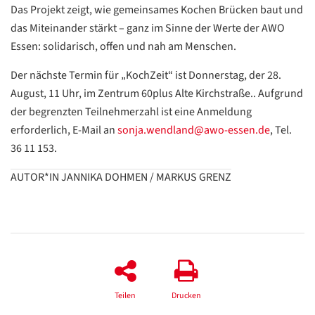
/
Das Projekt zeigt, wie gemeinsames Kochen Brücken baut und
Translate
das Miteinander stärkt – ganz im Sinne der Werte der AWO
ZURÜCK
ZURÜCK
Essen: solidarisch, offen und nah am Menschen.
Der nächste Termin für „KochZeit“ ist Donnerstag, der 28.
August, 11 Uhr, im Zentrum 60plus Alte Kirchstraße.. Aufgrund
der begrenzten Teilnehmerzahl ist eine Anmeldung
erforderlich, E-Mail an
sonja.wendland@awo-essen.de
, Tel.
36 11 153.
AUTOR*IN JANNIKA DOHMEN / MARKUS GRENZ
Teilen
Drucken