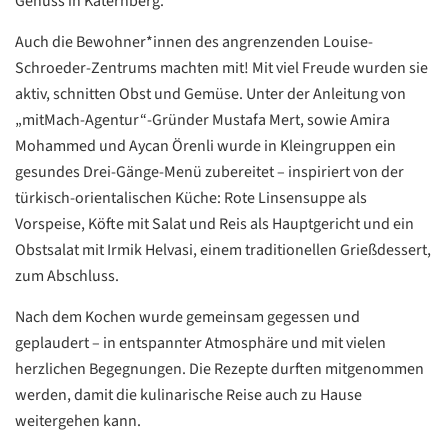
Genuss in Katernberg.
Auch die Bewohner*innen des angrenzenden Louise-
Schroeder-Zentrums machten mit! Mit viel Freude wurden sie
aktiv, schnitten Obst und Gemüse. Unter der Anleitung von
„mitMach-Agentur“-Gründer Mustafa Mert, sowie Amira
Mohammed und Aycan Örenli wurde in Kleingruppen ein
gesundes Drei-Gänge-Menü zubereitet – inspiriert von der
türkisch-orientalischen Küche: Rote Linsensuppe als
Vorspeise, Köfte mit Salat und Reis als Hauptgericht und ein
Obstsalat mit Irmik Helvasi, einem traditionellen Grießdessert,
zum Abschluss.
Datenschutzerklärung
Datenschutzerklärung
Nach dem Kochen wurde gemeinsam gegessen und
geplaudert – in entspannter Atmosphäre und mit vielen
herzlichen Begegnungen. Die Rezepte durften mitgenommen
Google
werden, damit die kulinarische Reise auch zu Hause
Datenschutzerklärung
weitergehen kann.
Übersetzen