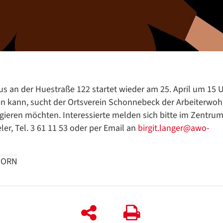
Datenschutzerklärung
Datenschutzerklärung
Google Datenschutzerklärung
 an der Huestraße 122 startet wieder am 25. April um 15 U
en kann, sucht der Ortsverein Schonnebeck der Arbeiterwoh
Übersetzen
gieren möchten. Interessierte melden sich bitte im Zentru
/
ler, Tel. 3 61 11 53 oder per Email an
Translate
birgit.langer@awo-
ZURÜCK
ZURÜCK
BORN