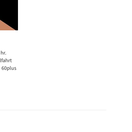
hr.
lfahrt
m 60plus