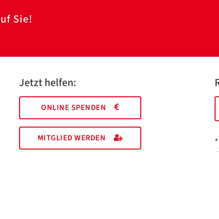
uf Sie!
Jetzt helfen:
ONLINE SPENDEN
MITGLIED WERDEN
*
I
M
EHRENAMT FINDEN
a