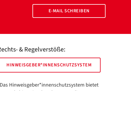
E-MAIL SCHREIBEN
Rechts- & Regelverstöße:
HINWEISGEBER*INNENSCHUTZSYSTEM
Das Hinweisgeber*innenschutzsystem bietet
hnen als hinweisgebende Person die
öglichkeit, anonym und sicher Hinweise
nzuzeigen.