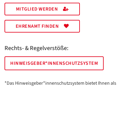
MITGLIED WERDEN
EHRENAMT FINDEN
Rechts- & Regelverstöße:
HINWEISGEBER*INNENSCHUTZSYSTEM
*Das Hinweisgeber*innenschutzsystem bietet Ihnen als
hinweisgebende Person die Möglichkeit, anonym und sicher
Hinweise anzuzeigen.
AWO Essen | Holsterhauser Platz 2 | 45147 Essen