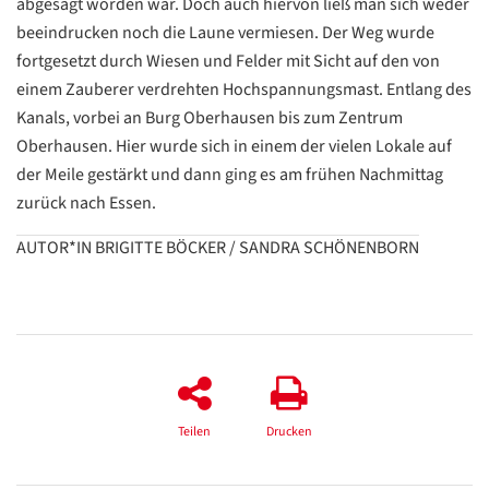
abgesagt worden war. Doch auch hiervon ließ man sich weder
beeindrucken noch die Laune vermiesen. Der Weg wurde
fortgesetzt durch Wiesen und Felder mit Sicht auf den von
Datenschutzerklärung
Datenschutzerklärung
einem Zauberer verdrehten Hochspannungsmast. Entlang des
Kanals, vorbei an Burg Oberhausen bis zum Zentrum
Google
Oberhausen. Hier wurde sich in einem der vielen Lokale auf
Datenschutzerklärung
der Meile gestärkt und dann ging es am frühen Nachmittag
zurück nach Essen.
Übersetzen
/
AUTOR*IN BRIGITTE BÖCKER / SANDRA SCHÖNENBORN
Translate
ZURÜCK
ZURÜCK
Teilen
Drucken