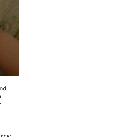
and
n
r
inder