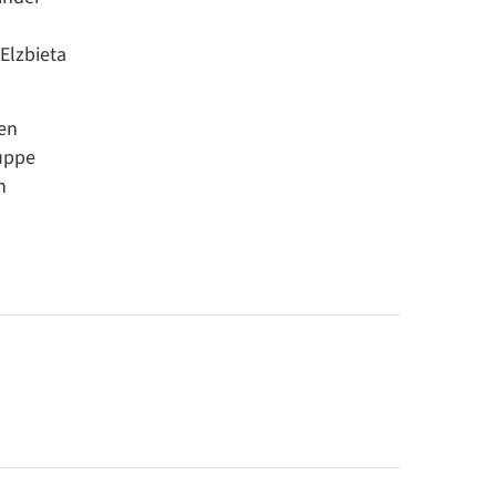
Elzbieta
en
ruppe
h