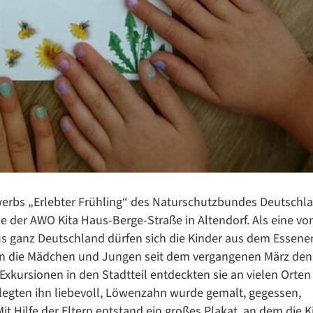
Datenschutzerklärung
Datenschutzerklärung
Google Datenschutzerklärung
Übersetzen
/
Translate
ZURÜCK
ZURÜCK
erbs „Erlebter Frühling“ des Naturschutzbundes Deutschl
e der AWO Kita Haus-Berge-Straße in Altendorf. Als eine vo
s ganz Deutschland dürfen sich die Kinder aus dem Essene
en die Mädchen und Jungen seit dem vergangenen März den
 Exkursionen in den Stadtteil entdeckten sie an vielen Orten
egten ihn liebevoll, Löwenzahn wurde gemalt, gegessen,
it Hilfe der Eltern entstand ein großes Plakat, an dem die K