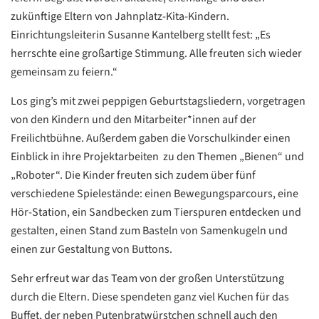
Datenschutzerklärung
Datenschutzerklärung
zukünftige Eltern von Jahnplatz-Kita-Kindern.
Einrichtungsleiterin Susanne Kantelberg stellt fest: „Es
herrschte eine großartige Stimmung. Alle freuten sich wieder
Google
gemeinsam zu feiern.“
Datenschutzerklärung
Los ging’s mit zwei peppigen Geburtstagsliedern, vorgetragen
Übersetzen
von den Kindern und den Mitarbeiter*innen auf der
/
Freilichtbühne. Außerdem gaben die Vorschulkinder einen
Translate
ZURÜCK
ZURÜCK
Einblick in ihre Projektarbeiten zu den Themen „Bienen“ und
„Roboter“. Die Kinder freuten sich zudem über fünf
verschiedene Spielestände: einen Bewegungsparcours, eine
Hör-Station, ein Sandbecken zum Tierspuren entdecken und
gestalten, einen Stand zum Basteln von Samenkugeln und
einen zur Gestaltung von Buttons.
Sehr erfreut war das Team von der großen Unterstützung
durch die Eltern. Diese spendeten ganz viel Kuchen für das
Buffet, der neben Putenbratwürstchen schnell auch den