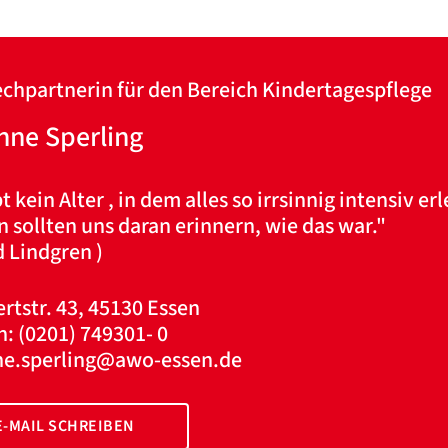
chpartnerin für den Bereich Kindertagespflege
nne Sperling
t kein Alter , in dem alles so irrsinnig intensiv er
 sollten uns daran erinnern, wie das war."
d Lindgren )
rtstr. 43, 45130 Essen
n: (0201) 749301- 0
ne.sperling@awo-essen.de
E-MAIL SCHREIBEN