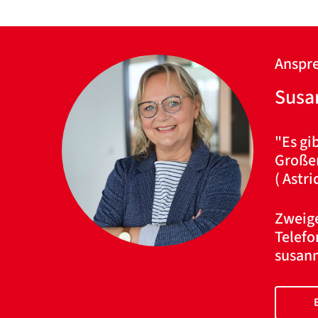
Anspre
Susa
"Es gib
Großen
( Astri
Zweige
Telefo
susan