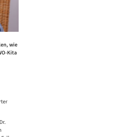
len, wie
WO-Kita
ter
Dr.
m