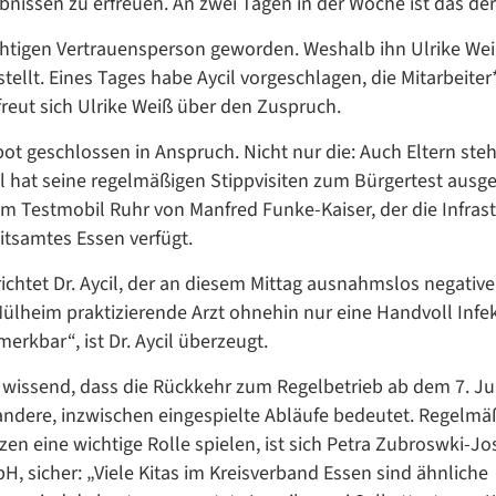
bnissen zu erfreuen. An zwei Tagen in der Woche ist das der 
wichtigen Vertrauensperson geworden. Weshalb ihn Ulrike We
Google Datenschutzerklärung
tellt. Eines Tages habe Aycil vorgeschlagen, die Mitarbeite
 freut sich Ulrike Weiß über den Zuspruch.
Übersetzen
/
t geschlossen in Anspruch. Nicht nur die: Auch Eltern steh
Translate
l hat seine regelmäßigen Stippvisiten zum Bürgertest ausge
ZURÜCK
ZURÜCK
m Testmobil Ruhr von Manfred Funke-Kaiser, der die Infrast
tsamtes Essen verfügt.
tet Dr. Aycil, der an diesem Mittag ausnahmslos negative
n Mülheim praktizierende Arzt ohnehin nur eine Handvoll Infe
erkbar“, ist Dr. Aycil überzeugt.
issend, dass die Rückkehr zum Regelbetrieb ab dem 7. Ju
dere, inzwischen eingespielte Abläufe bedeutet. Regelmä
n eine wichtige Rolle spielen, ist sich Petra Zubroswki-Jos
, sicher: „Viele Kitas im Kreisverband Essen sind ähnliche