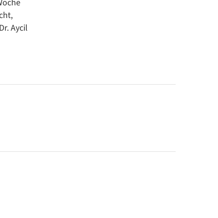
 Woche
cht,
r. Aycil