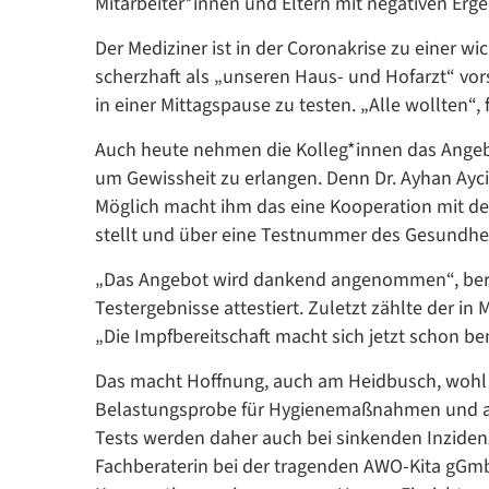
Mitarbeiter*innen und Eltern mit negativen Erge
Der Mediziner ist in der Coronakrise zu einer 
scherzhaft als „unseren Haus- und Hofarzt“ vors
in einer Mittagspause zu testen. „Alle wollten“,
Auch heute nehmen die Kolleg*innen das Angebo
um Gewissheit zu erlangen. Denn Dr. Ayhan Ayci
Möglich macht ihm das eine Kooperation mit de
stellt und über eine Testnummer des Gesundhei
„Das Angebot wird dankend angenommen“, berich
Testergebnisse attestiert. Zuletzt zählte der i
„Die Impfbereitschaft macht sich jetzt schon bem
Das macht Hoffnung, auch am Heidbusch, wohl w
Belastungsprobe für Hygienemaßnahmen und an
Tests werden daher auch bei sinkenden Inzidenze
Fachberaterin bei der tragenden AWO-Kita gGmbH