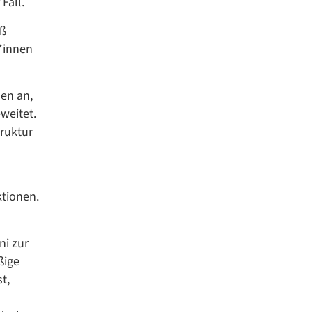
Fall.
iß
r*innen
en an,
weitet.
ruktur
ktionen.
ni zur
ßige
t,