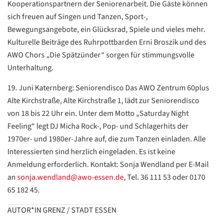
Kooperationspartnern der Seniorenarbeit. Die Gäste können
sich freuen auf Singen und Tanzen, Sport-,
Bewegungsangebote, ein Glücksrad, Spiele und vieles mehr.
Kulturelle Beiträge des Ruhrpottbarden Erni Broszik und des
AWO Chors „Die Spätzünder“ sorgen für stimmungsvolle
Unterhaltung.
19. Juni Katernberg: Seniorendisco Das AWO Zentrum 60plus
Alte Kirchstraße, Alte Kirchstraße 1, lädt zur Seniorendisco
von 18 bis 22 Uhr ein. Unter dem Motto „Saturday Night
Feeling“ legt DJ Micha Rock-, Pop- und Schlagerhits der
1970er- und 1980er-Jahre auf, die zum Tanzen einladen. Alle
Interessierten sind herzlich eingeladen. Es ist keine
Anmeldung erforderlich. Kontakt: Sonja Wendland per E-Mail
an
sonja.wendland@awo-essen.de
, Tel. 36 111 53 oder 0170
65 182 45.
AUTOR*IN GRENZ / STADT ESSEN