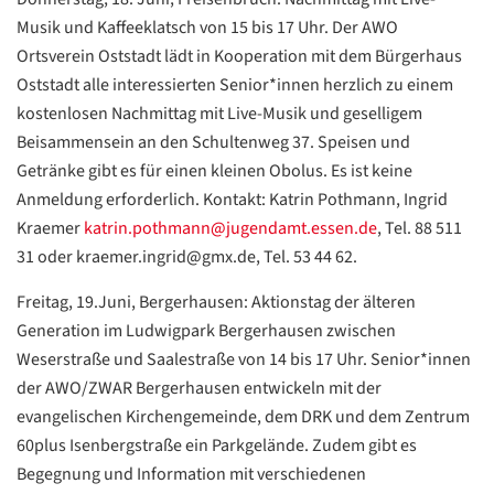
Musik und Kaffeeklatsch von 15 bis 17 Uhr. Der AWO
Ortsverein Oststadt lädt in Kooperation mit dem Bürgerhaus
Oststadt alle interessierten Senior*innen herzlich zu einem
kostenlosen Nachmittag mit Live-Musik und geselligem
Beisammensein an den Schultenweg 37. Speisen und
Getränke gibt es für einen kleinen Obolus. Es ist keine
Datenschutzerklärung
Datenschutzerklärung
Anmeldung erforderlich. Kontakt: Katrin Pothmann, Ingrid
Kraemer
katrin.pothmann@jugendamt.essen.de
, Tel. 88 511
31 oder kraemer.ingrid@gmx.de, Tel. 53 44 62.
Google
Datenschutzerklärung
Freitag, 19.Juni, Bergerhausen: Aktionstag der älteren
Übersetzen
Generation im Ludwigpark Bergerhausen zwischen
/
Weserstraße und Saalestraße von 14 bis 17 Uhr. Senior*innen
Translate
der AWO/ZWAR Bergerhausen entwickeln mit der
ZURÜCK
ZURÜCK
evangelischen Kirchengemeinde, dem DRK und dem Zentrum
60plus Isenbergstraße ein Parkgelände. Zudem gibt es
Begegnung und Information mit verschiedenen