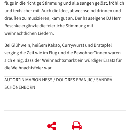
flugs in die richtige Stimmung und alle sangen gelöst, fröhlich
und textsicher mit. Auch die Idee, abwechselnd drinnen und
draußen zu musizieren, kam gut an. Der hauseigene DJ Herr
Reschke ergänzte die feierliche Stimmung mit
Datenschutzerklärung
Datenschutzerklärung
weihnachtlichen Liedern.
Bei Glühwein, heißem Kakao, Currywurst und Bratapfel
Google
verging die Zeit wie im Flug und die Bewohner*innen waren
Datenschutzerklärung
sich einig, dass der Weihnachtsmarkt ein würdiger Ersatz für
die Weihnachtsfeier war.
Übersetzen
/
AUTOR*IN MARION HESS / DOLORES FRANJIC / SANDRA S
Translate
ZURÜCK
ZURÜCK
CHÖNENBORN