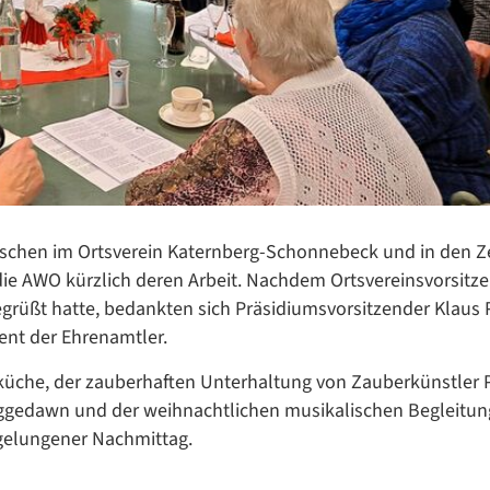
Datenschutzerklärung
Datenschutzerklärung
Google Datenschutzerklärung
nschen im Ortsverein Katernberg-Schonnebeck und in den Z
die AWO kürzlich deren Arbeit. Nachdem Ortsvereinsvorsitz
Übersetzen
rüßt hatte, bedankten sich Präsidiumsvorsitzender Klaus 
/
ent der Ehrenamtler.
Translate
ZURÜCK
ZURÜCK
üche, der zauberhaften Unterhaltung von Zauberkünstler 
äggedawn und der weihnachtlichen musikalischen Begleitun
 gelungener Nachmittag.