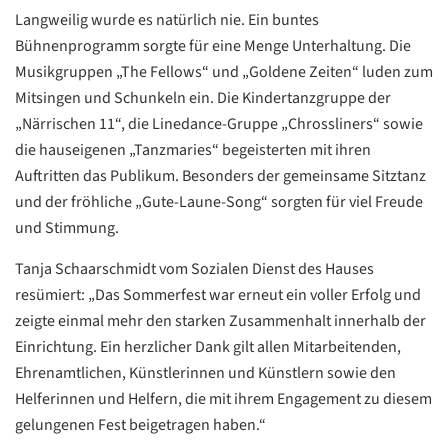
Langweilig wurde es natürlich nie. Ein buntes
Bühnenprogramm sorgte für eine Menge Unterhaltung. Die
Musikgruppen „The Fellows“ und „Goldene Zeiten“ luden zum
Mitsingen und Schunkeln ein. Die Kindertanzgruppe der
„Närrischen 11“, die Linedance-Gruppe „Chrossliners“ sowie
die hauseigenen „Tanzmaries“ begeisterten mit ihren
Auftritten das Publikum. Besonders der gemeinsame Sitztanz
Datenschutzerklärung
Datenschutzerklärung
und der fröhliche „Gute-Laune-Song“ sorgten für viel Freude
und Stimmung.
Google
Tanja Schaarschmidt vom Sozialen Dienst des Hauses
Datenschutzerklärung
resümiert: „Das Sommerfest war erneut ein voller Erfolg und
Übersetzen
zeigte einmal mehr den starken Zusammenhalt innerhalb der
/
Einrichtung. Ein herzlicher Dank gilt allen Mitarbeitenden,
Translate
Ehrenamtlichen, Künstlerinnen und Künstlern sowie den
ZURÜCK
ZURÜCK
Helferinnen und Helfern, die mit ihrem Engagement zu diesem
gelungenen Fest beigetragen haben.“