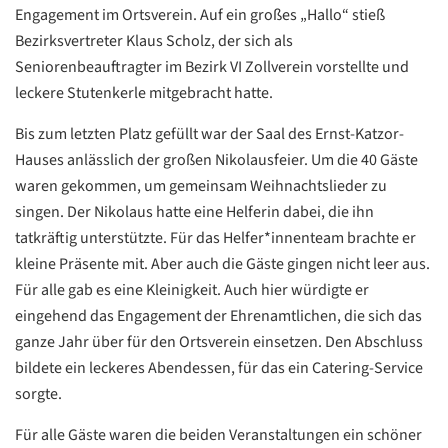
Engagement im Ortsverein. Auf ein großes „Hallo“ stieß
Bezirksvertreter Klaus Scholz, der sich als
Seniorenbeauftragter im Bezirk VI Zollverein vorstellte und
leckere Stutenkerle mitgebracht hatte.
Bis zum letzten Platz gefüllt war der Saal des Ernst-Katzor-
Hauses anlässlich der großen Nikolausfeier. Um die 40 Gäste
waren gekommen, um gemeinsam Weihnachtslieder zu
singen. Der Nikolaus hatte eine Helferin dabei, die ihn
Datenschutzerklärung
Datenschutzerklärung
tatkräftig unterstützte. Für das Helfer*innenteam brachte er
kleine Präsente mit. Aber auch die Gäste gingen nicht leer aus.
Google
Für alle gab es eine Kleinigkeit. Auch hier würdigte er
Datenschutzerklärung
eingehend das Engagement der Ehrenamtlichen, die sich das
ganze Jahr über für den Ortsverein einsetzen. Den Abschluss
Übersetzen
bildete ein leckeres Abendessen, für das ein Catering-Service
/
sorgte.
Translate
ZURÜCK
ZURÜCK
Für alle Gäste waren die beiden Veranstaltungen ein schöner