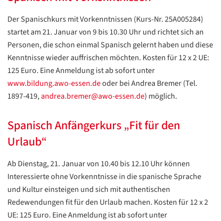
Der Spanischkurs mit Vorkenntnissen (Kurs-Nr. 25A005284)
startet am 21. Januar von 9 bis 10.30 Uhr und richtet sich an
Personen, die schon einmal Spanisch gelernt haben und diese
Kenntnisse wieder auffrischen möchten. Kosten für 12 x 2 UE:
125 Euro. Eine Anmeldung ist ab sofort unter
www.bildung.awo-essen.de
oder bei Andrea Bremer (Tel.
1897-419,
andrea.bremer@awo-essen.de
) möglich.
Spanisch Anfängerkurs „Fit für den
Urlaub“
Ab Dienstag, 21. Januar von 10.40 bis 12.10 Uhr können
Interessierte ohne Vorkenntnisse in die spanische Sprache
und Kultur einsteigen und sich mit authentischen
Redewendungen fit für den Urlaub machen. Kosten für 12 x 2
Datenschutzerklärung
Datenschutzerklärung
UE: 125 Euro. Eine Anmeldung ist ab sofort unter