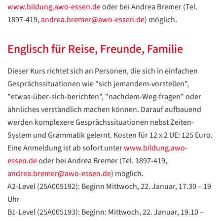
www.bildung.awo-essen.de
oder bei Andrea Bremer (Tel.
1897-419,
andrea.bremer@awo-essen.de
) möglich.
Google
Datenschutzerklärung
Englisch für Reise, Freunde, Familie
Übersetzen
/
Dieser Kurs richtet sich an Personen, die sich in einfachen
Translate
Gesprächssituationen wie "sich jemandem-vorstellen",
ZURÜCK
ZURÜCK
"etwas-über-sich-berichten", "nachdem-Weg-fragen" oder
ähnliches verständlich machen können. Darauf aufbauend
werden komplexere Gesprächssituationen nebst Zeiten-
System und Grammatik gelernt. Kosten für 12 x 2 UE: 125 Euro.
Eine Anmeldung ist ab sofort unter
www.bildung.awo-
essen.de
oder bei Andrea Bremer (Tel. 1897-419,
andrea.bremer@awo-essen.de
) möglich.
A2-Level (25A005192): Beginn Mittwoch, 22. Januar, 17.30 – 19
Uhr
B1-Level (25A005193): Beginn: Mittwoch, 22. Januar, 19.10 –