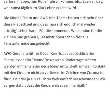
verloren haben, nun Roller fahren können, etc.. Eben all das,
was sonst täglich im Kita-Leben erzählt wird.
Die Kinder, Eltern und AWO Kita-Teams freuen sich sehr über
diese Plauschzeit und dass man sich endlich mal wieder
„richtig“ sehen kann. Für die kommende Woche sind für die
kleinen und großen Quasselstrippen schon fast alle
Fenstertermine ausgebucht.
Datenschutzerklärung
Datenschutzerklärung
AWO Geschäftsführer Oliver Kern lobt ausdrücklich die
Fantasie der Kita-Teams: "In unseren Kindertagesstätten
Google
werden immer wieder neue Ideen entwickelt, um den Kontakt
Datenschutzerklärung
mit den Kindern nicht zu verlieren. Im Zeichen von Corona ist
Übersetzen
für die Kinder ja ein Teil ihrer Welt einfach verschwunden! Wir
/
sorgen dafür, dass die Kinderwelt zusammenhält!"
Translate
ZURÜCK
ZURÜCK