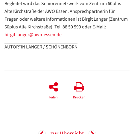
Begleitet wird das Seniorennetzwerk vom Zentrum 60plus
Datenschutzerklärung
Datenschutzerklärung
Alte Kirchstraße der AWO Essen. Ansprechpartnerin für
Fragen oder weitere Informationen ist Birgit Langer (Zentrum
60plus Alte Kirchstraße), Tel. 88 50 599 oder E-Mail:
Google
birgit.langer@awo-essen.de
Datenschutzerklärung
AUTOR*IN LANGER / SCHÖNENBORN
Übersetzen
/
Translate
ZURÜCK
ZURÜCK
Teilen
Drucken
zur Übersicht