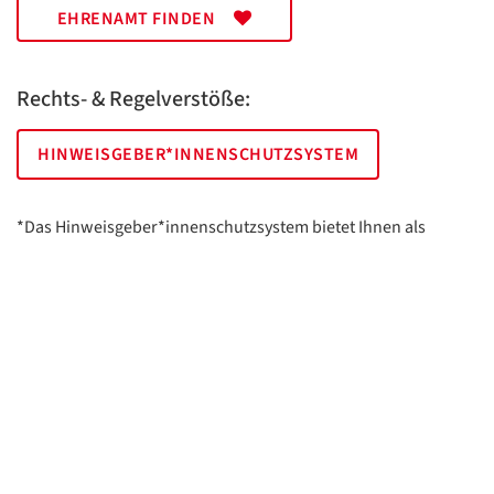
EHRENAMT FINDEN
Rechts- & Regelverstöße:
HINWEISGEBER*INNENSCHUTZSYSTEM
*Das Hinweisgeber*innenschutzsystem bietet Ihnen als
hinweisgebende Person die Möglichkeit, anonym und sicher
Hinweise anzuzeigen.
AWO Essen | Holsterhauser Platz 2 | 45147 Essen
Impressum
Datenschutz