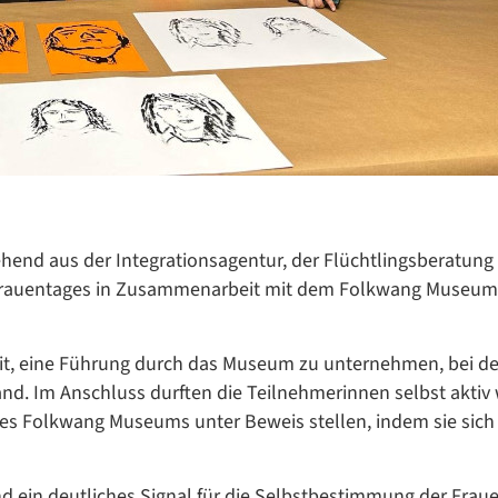
Datenschutzerklärung
Datenschutzerklärung
hend aus der Integrationsagentur, der Flüchtlingsberatung
ltfrauentages in Zusammenarbeit mit dem Folkwang Museum
Google Datenschutzerklärung
Übersetzen
eit, eine Führung durch das Museum zu unternehmen, bei de
/
nd. Im Anschluss durften die Teilnehmerinnen selbst aktiv
Translate
ZURÜCK
 des Folkwang Museums unter Beweis stellen, indem sie sich
ZURÜCK
ind ein deutliches Signal für die Selbstbestimmung der Fraue