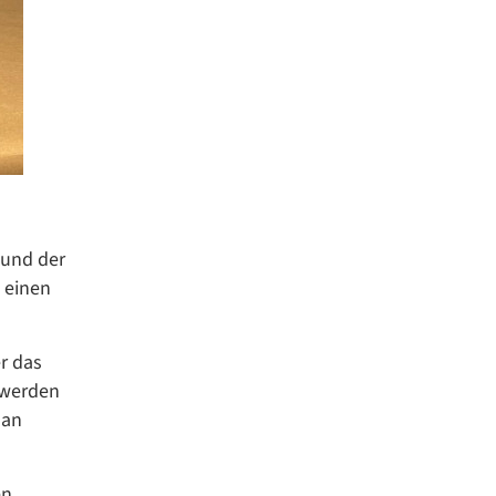
 und der
 einen
r das
 werden
 an
n.