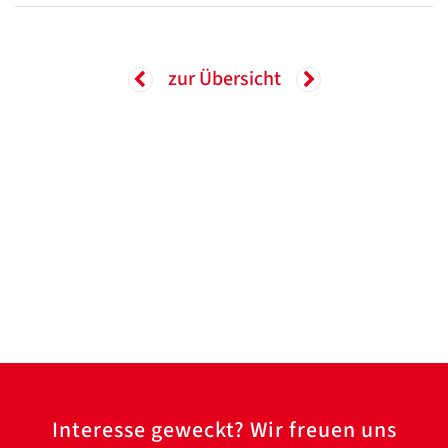
/
Translate
ZURÜCK
ZURÜCK
zur Übersicht
Interesse geweckt? Wir freuen uns