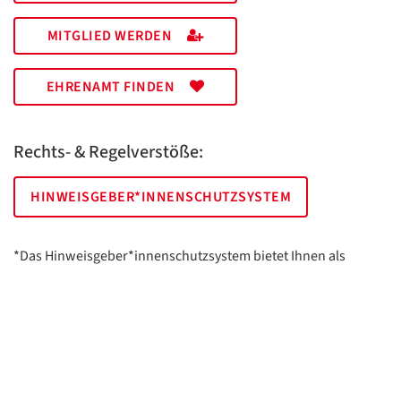
MITGLIED WERDEN
EHRENAMT FINDEN
Rechts- & Regelverstöße:
HINWEISGEBER*INNENSCHUTZSYSTEM
*Das Hinweisgeber*innenschutzsystem bietet Ihnen als
hinweisgebende Person die Möglichkeit, anonym und sicher
Hinweise anzuzeigen.
AWO Essen | Holsterhauser Platz 2 | 45147 Essen