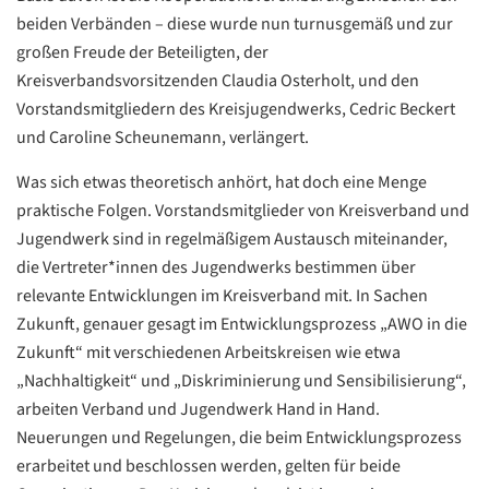
beiden Verbänden – diese wurde nun turnusgemäß und zur
großen Freude der Beteiligten, der
Datenschutzerklärung
Datenschutzerklärung
Kreisverbandsvorsitzenden Claudia Osterholt, und den
Vorstandsmitgliedern des Kreisjugendwerks, Cedric Beckert
und Caroline Scheunemann, verlängert.
Google
Datenschutzerklärung
Was sich etwas theoretisch anhört, hat doch eine Menge
praktische Folgen. Vorstandsmitglieder von Kreisverband und
Übersetzen
Jugendwerk sind in regelmäßigem Austausch miteinander,
/
die Vertreter*innen des Jugendwerks bestimmen über
Translate
ZURÜCK
relevante Entwicklungen im Kreisverband mit. In Sachen
ZURÜCK
Zukunft, genauer gesagt im Entwicklungsprozess „AWO in die
Zukunft“ mit verschiedenen Arbeitskreisen wie etwa
„Nachhaltigkeit“ und „Diskriminierung und Sensibilisierung“,
arbeiten Verband und Jugendwerk Hand in Hand.
Neuerungen und Regelungen, die beim Entwicklungsprozess
erarbeitet und beschlossen werden, gelten für beide