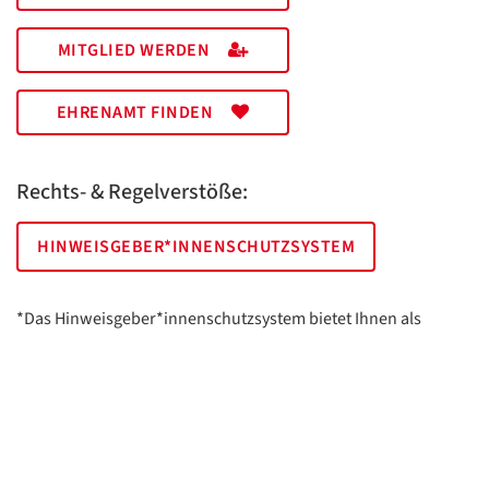
MITGLIED WERDEN
EHRENAMT FINDEN
Rechts- & Regelverstöße:
HINWEISGEBER*INNENSCHUTZSYSTEM
*Das Hinweisgeber*innenschutzsystem bietet Ihnen als
hinweisgebende Person die Möglichkeit, anonym und sicher
Hinweise anzuzeigen.
AWO Essen | Holsterhauser Platz 2 | 45147 Essen