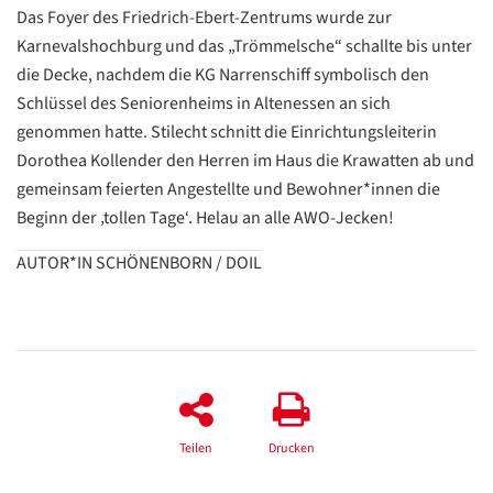
Das Foyer des Friedrich-Ebert-Zentrums wurde zur
Karnevalshochburg und das „Trömmelsche“ schallte bis unter
die Decke, nachdem die KG Narrenschiff symbolisch den
Schlüssel des Seniorenheims in Altenessen an sich
genommen hatte. Stilecht schnitt die Einrichtungsleiterin
Dorothea Kollender den Herren im Haus die Krawatten ab und
gemeinsam feierten Angestellte und Bewohner*innen die
Beginn der ‚tollen Tage‘. Helau an alle AWO-Jecken!
AUTOR*IN SCHÖNENBORN / DOIL
Datenschutzerklärung
Datenschutzerklärung
Google
Datenschutzerklärung
Teilen
Drucken
Übersetzen