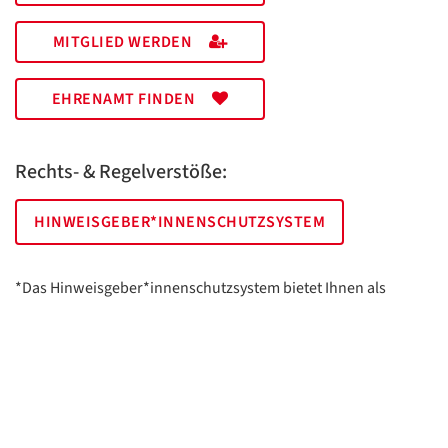
MITGLIED WERDEN
EHRENAMT FINDEN
Rechts- & Regelverstöße:
HINWEISGEBER*INNENSCHUTZSYSTEM
*Das Hinweisgeber*innenschutzsystem bietet Ihnen als
hinweisgebende Person die Möglichkeit, anonym und sicher
Hinweise anzuzeigen.
AWO Essen | Holsterhauser Platz 2 | 45147 Essen