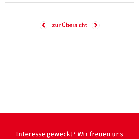
/
Translate
ZURÜCK
ZURÜCK
zur Übersicht
Interesse geweckt? Wir freuen uns