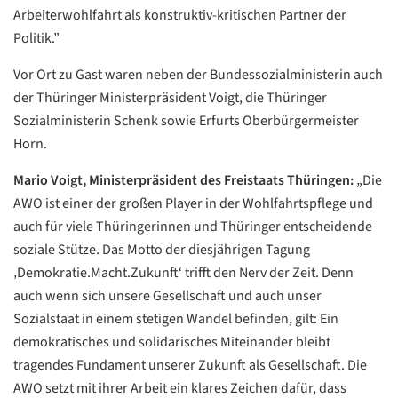
Arbeiterwohlfahrt als konstruktiv-kritischen Partner der
Politik.”
Vor Ort zu Gast waren neben der Bundessozialministerin auch
der Thüringer Ministerpräsident Voigt, die Thüringer
Datenschutzerklärung
Datenschutzerklärung
Sozialministerin Schenk sowie Erfurts Oberbürgermeister
Horn.
Google
Mario Voigt, Ministerpräsident des Freistaats Thüringen:
„Die
Datenschutzerklärung
AWO ist einer der großen Player in der Wohlfahrtspflege und
Übersetzen
auch für viele Thüringerinnen und Thüringer entscheidende
/
soziale Stütze. Das Motto der diesjährigen Tagung
Translate
‚Demokratie.Macht.Zukunft‘ trifft den Nerv der Zeit. Denn
ZURÜCK
ZURÜCK
auch wenn sich unsere Gesellschaft und auch unser
Sozialstaat in einem stetigen Wandel befinden, gilt: Ein
demokratisches und solidarisches Miteinander bleibt
tragendes Fundament unserer Zukunft als Gesellschaft. Die
AWO setzt mit ihrer Arbeit ein klares Zeichen dafür, dass