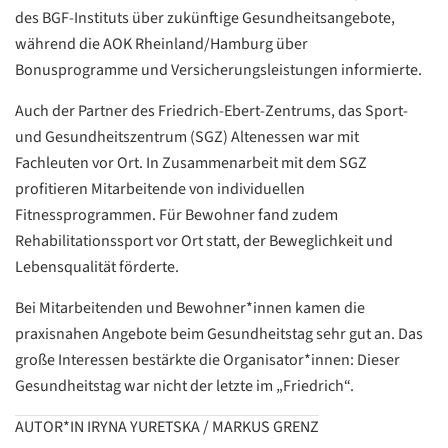
Google
des BGF-Instituts über zukünftige Gesundheitsangebote,
Datenschutzerklärung
während die AOK Rheinland/Hamburg über
Bonusprogramme und Versicherungsleistungen informierte.
Übersetzen
/
Auch der Partner des Friedrich-Ebert-Zentrums, das Sport-
Translate
ZURÜCK
und Gesundheitszentrum (SGZ) Altenessen war mit
ZURÜCK
Fachleuten vor Ort. In Zusammenarbeit mit dem SGZ
profitieren Mitarbeitende von individuellen
Fitnessprogrammen. Für Bewohner fand zudem
Rehabilitationssport vor Ort statt, der Beweglichkeit und
Lebensqualität förderte.
Bei Mitarbeitenden und Bewohner*innen kamen die
praxisnahen Angebote beim Gesundheitstag sehr gut an. Das
große Interessen bestärkte die Organisator*innen: Dieser
Gesundheitstag war nicht der letzte im „Friedrich“.
AUTOR*IN IRYNA YURETSKA / MARKUS GRENZ