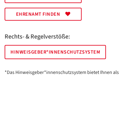
EHRENAMT FINDEN
Rechts- & Regelverstöße:
HINWEISGEBER*INNENSCHUTZSYSTEM
*Das Hinweisgeber*innenschutzsystem bietet Ihnen als
hinweisgebende Person die Möglichkeit, anonym und sicher
Hinweise anzuzeigen.
AWO Essen | Holsterhauser Platz 2 | 45147 Essen