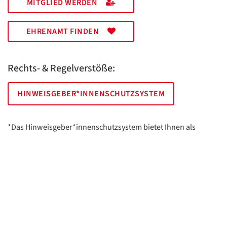
MITGLIED WERDEN
EHRENAMT FINDEN
Rechts- & Regelverstöße:
HINWEISGEBER*INNENSCHUTZSYSTEM
*Das Hinweisgeber*innenschutzsystem bietet Ihnen als
hinweisgebende Person die Möglichkeit, anonym und sicher
Hinweise anzuzeigen.
AWO Essen | Holsterhauser Platz 2 | 45147 Essen