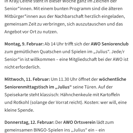
in Kray/Leithe steht in dieser Woche ganz im Zeichen der
Senior*innen. Mit einem bunten Programm sind die älteren
Mitbürger*innen aus der Nachbarschaft herzlich eingeladen,
gemeinsam Zeit zu verbringen, sich auszutauschen und das
Angebot vor Ort zu nutzen.
Montag, 9. Februar:
Ab 14 Uhr trifft sich der
AWO Seniorenclub
zum gemütlichen Quatschen und Spielen im „Julius“. Jede/r
Senior*in ist willkommen – eine Mitgliedschaft bei der AWO ist
nicht erforderlich.
Mittwoch, 11. Februar:
Um 11.30 Uhr öffnet der
wöchentliche
Seniorenmittagstisch im „Julius“
seine Türen. Auf der
Speisekarte steht klassisch: Hähnchenkeule mit Kartoffeln
und Rotkohl (solange der Vorrat reicht). Kosten: wer will, eine
kleine Spende.
Donnerstag, 12. Februar:
Der
AWO Ortsverein
lädt zum
gemeinsamen BINGO-Spielen ins „Julius“ ein – ein