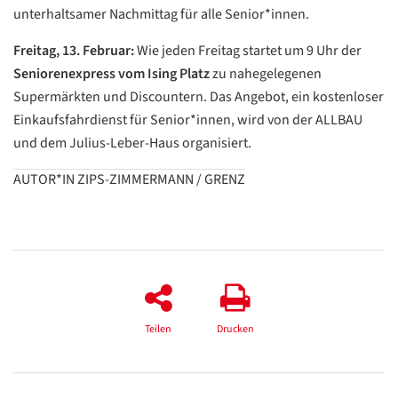
unterhaltsamer Nachmittag für alle Senior*innen.
Datenschutzerklärung
Datenschutzerklärung
Freitag, 13. Februar:
Wie jeden Freitag startet um 9 Uhr der
Seniorenexpress vom Ising Platz
zu nahegelegenen
Supermärkten und Discountern. Das Angebot, ein kostenloser
Google
Einkaufsfahrdienst für Senior*innen, wird von der ALLBAU
Datenschutzerklärung
und dem Julius-Leber-Haus organisiert.
Übersetzen
AUTOR*IN ZIPS-ZIMMERMANN / GRENZ
/
Translate
ZURÜCK
ZURÜCK
Teilen
Drucken