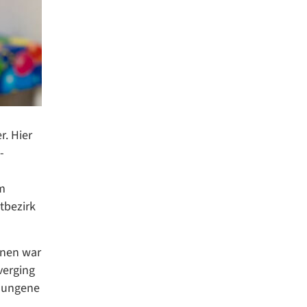
r. Hier
-
um
tbezirk
nnen war
verging
elungene