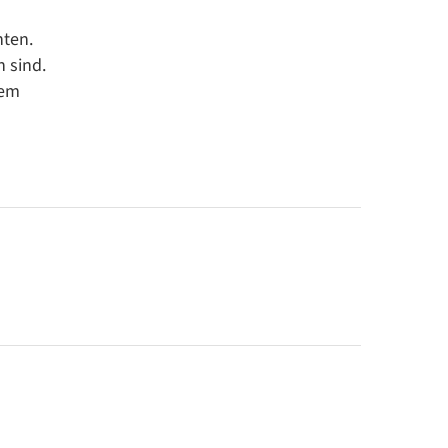
nten.
 sind.
dem