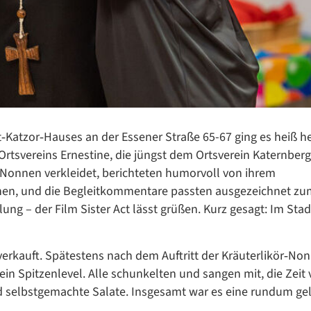
t‑Katzor‑Hauses an der Essener Straße 65-67 ging es heiß he
Datenschutzerklärung
Datenschutzerklärung
Ortsvereins Ernestine, die jüngst dem Ortsverein Katernberg
 Nonnen verkleidet, berichteten humorvoll von ihrem
achen, und die Begleitkommentare passten ausgezeichnet z
ung – der Film Sister Act lässt grüßen. Kurz gesagt: Im Stad
Google Datenschutzerklärung
Übersetzen
verkauft. Spätestens nach dem Auftritt der Kräuterlikör‑No
/
in Spitzenlevel. Alle schunkelten und sangen mit, die Zeit 
Translate
ZURÜCK
ZURÜCK
 selbstgemachte Salate. Insgesamt war es eine rundum g