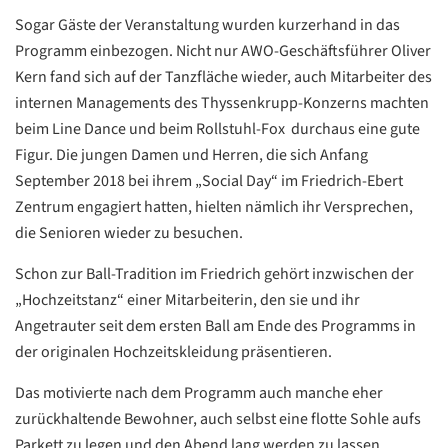
Sogar Gäste der Veranstaltung wurden kurzerhand in das
Programm einbezogen. Nicht nur AWO-Geschäftsführer Oliver
Kern fand sich auf der Tanzfläche wieder, auch Mitarbeiter des
internen Managements des Thyssenkrupp-Konzerns machten
beim Line Dance und beim Rollstuhl-Fox durchaus eine gute
Figur. Die jungen Damen und Herren, die sich Anfang
September 2018 bei ihrem „Social Day“ im Friedrich-Ebert
Datenschutzerklärung
Datenschutzerklärung
Zentrum engagiert hatten, hielten nämlich ihr Versprechen,
die Senioren wieder zu besuchen.
Google
Schon zur Ball-Tradition im Friedrich gehört inzwischen der
Datenschutzerklärung
„Hochzeitstanz“ einer Mitarbeiterin, den sie und ihr
Angetrauter seit dem ersten Ball am Ende des Programms in
Übersetzen
der originalen Hochzeitskleidung präsentieren.
/
Translate
ZURÜCK
ZURÜCK
Das motivierte nach dem Programm auch manche eher
zurückhaltende Bewohner, auch selbst eine flotte Sohle aufs
Parkett zu legen und den Abend lang werden zu lassen.