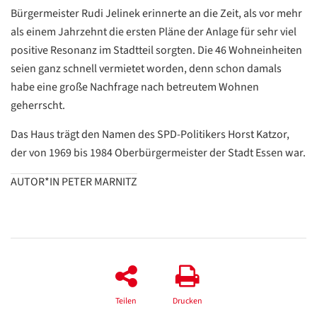
Bürgermeister Rudi Jelinek erinnerte an die Zeit, als vor mehr
als einem Jahrzehnt die ersten Pläne der Anlage für sehr viel
positive Resonanz im Stadtteil sorgten. Die 46 Wohneinheiten
Datenschutzerklärung
Datenschutzerklärung
seien ganz schnell vermietet worden, denn schon damals
habe eine große Nachfrage nach betreutem Wohnen
Google
geherrscht.
Datenschutzerklärung
Das Haus trägt den Namen des SPD-Politikers Horst Katzor,
Übersetzen
der von 1969 bis 1984 Oberbürgermeister der Stadt Essen war.
/
AUTOR*IN PETER MARNITZ
Translate
ZURÜCK
ZURÜCK
Teilen
Drucken