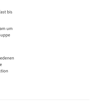
ast bis
Team um
 Suppe
hiedenen
ne
ktion