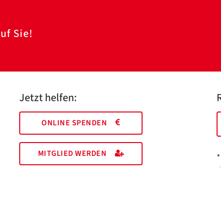
uf Sie!
Jetzt helfen:
ONLINE SPENDEN
MITGLIED WERDEN
*
I
M
EHRENAMT FINDEN
a