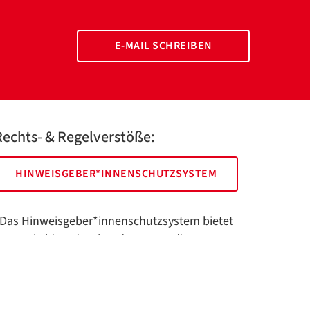
E-MAIL SCHREIBEN
Rechts- & Regelverstöße:
HINWEISGEBER*INNENSCHUTZSYSTEM
Das Hinweisgeber*innenschutzsystem bietet
hnen als hinweisgebende Person die
öglichkeit, anonym und sicher Hinweise
nzuzeigen.