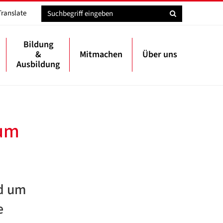
Translate
Bildung
&
Mitmachen
Über uns
Ausbildung
 um
nd um
e