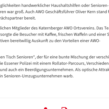
/
glichkeiten handwerklicher Haushaltshilfen oder Senioren-
Translate
ren war groß. Auch AWO Geschäftsführer Oliver Kern stand f
ZURÜCK
ZURÜCK
rächspartner bereit.
lichen Mitglieder des Katernberger AWO Ortsvereins. Das 
rsorgte die Besucher mit Kaffee, frischen Waffeln und einer
tiven bereitwillig Auskunft zu den Vorteilen einer AWO-
en Tisch Senioren“, der für eine bunte Mischung der versc
ie Essener Polizei mit einem Rollator-Parcours, Verschiede
und auch ein Beerdigungsunternehmen. Als optische Attra
ür ein Senioren-Umzugsunternehmen warb.