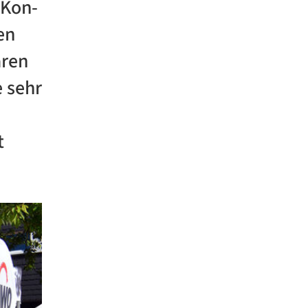
 Kon-
en
aren
 sehr
t