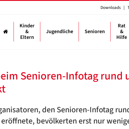
Downloads
|
Kinder
Rat
&
Jugendliche
Senioren
&
Eltern
Hilfe
beim Senioren-Infotag rund
kt
rganisatoren, den Senioren-Infotag ru
l eröffnete, bevölkerten erst nur wenig