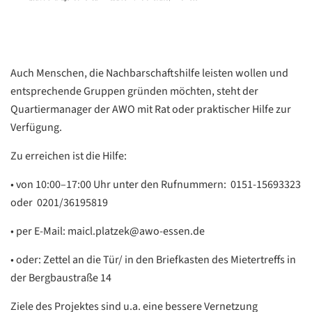
Auch Menschen, die Nachbarschaftshilfe leisten wollen und
entsprechende Gruppen gründen möchten, steht der
Quartiermanager der AWO mit Rat oder praktischer Hilfe zur
Datenschutzerklärung
Datenschutzerklärung
Verfügung.
Zu erreichen ist die Hilfe:
Google
• von 10:00–17:00 Uhr unter den Rufnummern: 0151-15693323
Datenschutzerklärung
oder 0201/36195819
Übersetzen
• per E-Mail: maicl.platzek@awo-essen.de
/
Translate
• oder: Zettel an die Tür/ in den Briefkasten des Mietertreffs in
ZURÜCK
ZURÜCK
der Bergbaustraße 14
Ziele des Projektes sind u.a. eine bessere Vernetzung