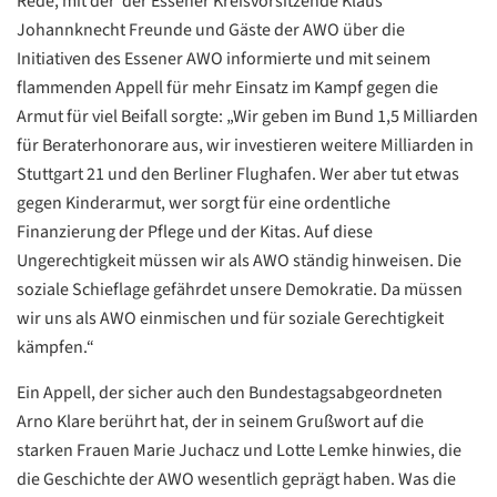
Rede, mit der der Essener Kreisvorsitzende Klaus
Johannknecht Freunde und Gäste der AWO über die
Initiativen des Essener AWO informierte und mit seinem
flammenden Appell für mehr Einsatz im Kampf gegen die
Armut für viel Beifall sorgte: „Wir geben im Bund 1,5 Milliarden
für Beraterhonorare aus, wir investieren weitere Milliarden in
Stuttgart 21 und den Berliner Flughafen. Wer aber tut etwas
gegen Kinderarmut, wer sorgt für eine ordentliche
Finanzierung der Pflege und der Kitas. Auf diese
Ungerechtigkeit müssen wir als AWO ständig hinweisen. Die
soziale Schieflage gefährdet unsere Demokratie. Da müssen
wir uns als AWO einmischen und für soziale Gerechtigkeit
kämpfen.“
Ein Appell, der sicher auch den Bundestagsabgeordneten
Arno Klare berührt hat, der in seinem Grußwort auf die
starken Frauen Marie Juchacz und Lotte Lemke hinwies, die
Datenschutzerklärung
Datenschutzerklärung
die Geschichte der AWO wesentlich geprägt haben. Was die