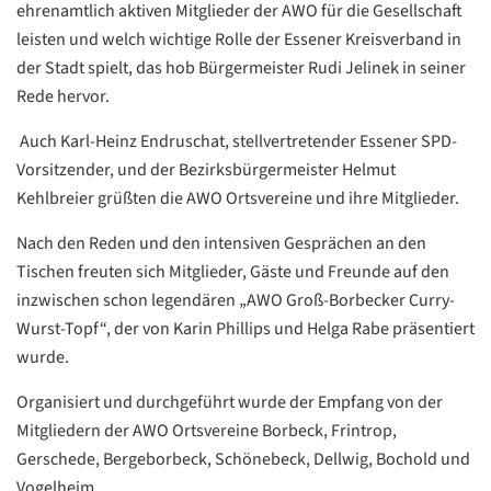
ehrenamtlich aktiven Mitglieder der AWO für die Gesellschaft
leisten und welch wichtige Rolle der Essener Kreisverband in
Google
der Stadt spielt, das hob Bürgermeister Rudi Jelinek in seiner
Datenschutzerklärung
Rede hervor.
Übersetzen
Auch Karl-Heinz Endruschat, stellvertretender Essener SPD-
/
Vorsitzender, und der Bezirksbürgermeister Helmut
Translate
ZURÜCK
ZURÜCK
Kehlbreier grüßten die AWO Ortsvereine und ihre Mitglieder.
Nach den Reden und den intensiven Gesprächen an den
Tischen freuten sich Mitglieder, Gäste und Freunde auf den
inzwischen schon legendären „AWO Groß-Borbecker Curry-
Wurst-Topf“, der von Karin Phillips und Helga Rabe präsentiert
wurde.
Organisiert und durchgeführt wurde der Empfang von der
Mitgliedern der AWO Ortsvereine Borbeck, Frintrop,
Gerschede, Bergeborbeck, Schönebeck, Dellwig, Bochold und
Vogelheim.