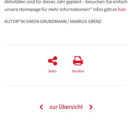
Aktivitäten sind für dieses Jahr geplant – besuchen Sie einfach
unsere Homepage für mehr Informationen!“ Infos gibt es
hier
.
Google
AUTOR*IN SIMON GRUNDMANN / MARKUS GRENZ
Datenschutzerklärung
Übersetzen
/
Translate
ZURÜCK
ZURÜCK
Teilen
Drucken
zur Übersicht